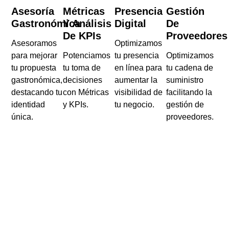
Asesoría
Métricas
Presencia
Gestión
Gastronómica
Y Análisis
Digital
De
De KPIs
Proveedores
Asesoramos
Optimizamos
para mejorar
Potenciamos
tu presencia
Optimizamos
tu propuesta
tu toma de
en línea para
tu cadena de
gastronómica,
decisiones
aumentar la
suministro
destacando tu
con Métricas
visibilidad de
facilitando la
identidad
y KPIs.
tu negocio.
gestión de
única.
proveedores.