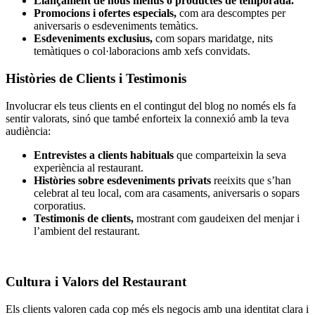
Llançament de nous menús o productes de temporada.
Promocions i ofertes especials,
com ara descomptes per
aniversaris o esdeveniments temàtics.
Esdeveniments exclusius,
com sopars maridatge, nits
temàtiques o col·laboracions amb xefs convidats.
Històries de Clients i Testimonis
Involucrar els teus clients en el contingut del blog no només els fa
sentir valorats, sinó que també enforteix la connexió amb la teva
audiència:
Entrevistes a clients habituals
que comparteixin la seva
experiència al restaurant.
Històries sobre esdeveniments privats
reeixits que s’han
celebrat al teu local, com ara casaments, aniversaris o sopars
corporatius.
Testimonis de clients,
mostrant com gaudeixen del menjar i
l’ambient del restaurant.
Cultura i Valors del Restaurant
Els clients valoren cada cop més els negocis amb una identitat clara i