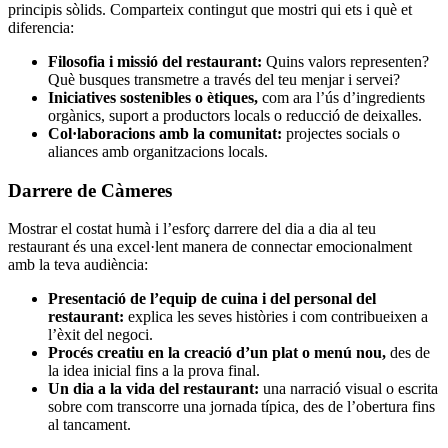
principis sòlids. Comparteix contingut que mostri qui ets i què et
diferencia:
Filosofia i missió del restaurant:
Quins valors representen?
Què busques transmetre a través del teu menjar i servei?
Iniciatives sostenibles o ètiques,
com ara l’ús d’ingredients
orgànics, suport a productors locals o reducció de deixalles.
Col·laboracions amb la comunitat:
projectes socials o
aliances amb organitzacions locals.
Darrere de Càmeres
Mostrar el costat humà i l’esforç darrere del dia a dia al teu
restaurant és una excel·lent manera de connectar emocionalment
amb la teva audiència:
Presentació de l’equip de cuina i del personal del
restaurant:
explica les seves històries i com contribueixen a
l’èxit del negoci.
Procés creatiu en la creació d’un plat o menú nou,
des de
la idea inicial fins a la prova final.
Un dia a la vida del restaurant:
una narració visual o escrita
sobre com transcorre una jornada típica, des de l’obertura fins
al tancament.