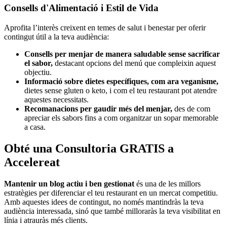
Consells d'Alimentació i Estil de Vida
Aprofita l’interès creixent en temes de salut i benestar per oferir
contingut útil a la teva audiència:
Consells per menjar de manera saludable sense sacrificar
el sabor,
destacant opcions del menú que compleixin aquest
objectiu.
Informació sobre dietes específiques, com ara veganisme,
dietes sense gluten o keto, i com el teu restaurant pot atendre
aquestes necessitats.
Recomanacions per gaudir més del menjar,
des de com
apreciar els sabors fins a com organitzar un sopar memorable
a casa.
Obté una Consultoria GRATIS a
Accelereat
Mantenir un blog actiu i ben gestionat
és una de les millors
estratègies per diferenciar el teu restaurant en un mercat competitiu.
Amb aquestes idees de contingut, no només mantindràs la teva
audiència interessada, sinó que també milloraràs la teva visibilitat en
línia i atrauràs més clients.