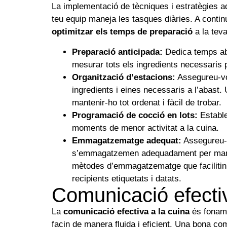
La implementació de tècniques i estratègies 
teu equip maneja les tasques diàries. A conti
optimitzar els temps de preparació
a la teva
Preparació anticipada:
Dedica temps aban
mesurar tots els ingredients necessaris 
Organització d’estacions:
Assegureu-vos
ingredients i eines necessaris a l’abast. U
mantenir-ho tot ordenat i fàcil de trobar.
Programació de cocció en lots:
Estable
moments de menor activitat a la cuina.
Emmagatzematge adequat:
Assegureu-v
s’emmagatzemen adequadament per manteni
mètodes d’emmagatzematge que facilitin 
recipients etiquetats i datats.
Comunicació efecti
La
comunicació efectiva a la cuina
és foname
facin de manera fluida i eficient. Una bona com