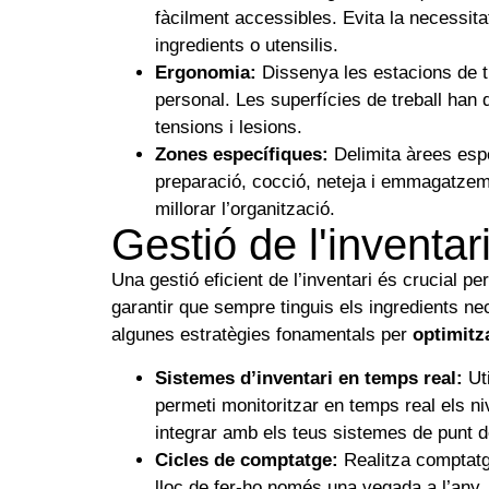
fàcilment accessibles. Evita la necessita
ingredients o utensilis.
Ergonomia:
Dissenya les estacions de tr
personal. Les superfícies de treball han 
tensions i lesions.
Zones específiques:
Delimita àrees espe
preparació, cocció, neteja i emmagatzema
millorar l’organització.
Gestió de l'inventar
Una gestió eficient de l’inventari és crucial p
garantir que sempre tinguis els ingredients ne
algunes estratègies fonamentals per
optimitza
Sistemes d’inventari en temps real:
Ut
permeti monitoritzar en temps real els n
integrar amb els teus sistemes de punt 
Cicles de comptatge:
Realitza comptatge
lloc de fer-ho només una vegada a l’any.