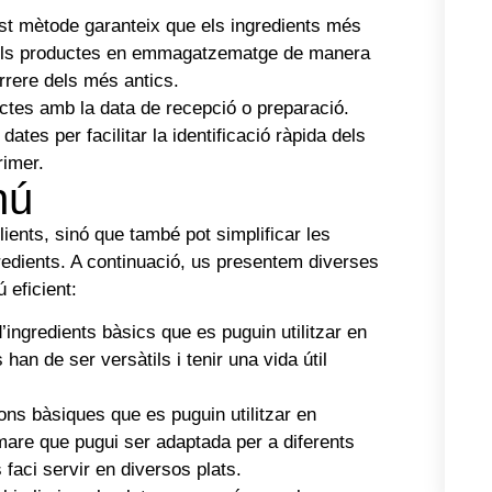
t mètode garanteix que els ingredients més
a els productes en emmagatzematge de manera
rrere dels més antics.
uctes amb la data de recepció o preparació.
ates per facilitar la identificació ràpida dels
rimer.
nú
ients, sinó que també pot simplificar les
gredients. A continuació, us presentem diverses
 eficient:
’ingredients bàsics que es puguin utilitzar en
han de ser versàtils i tenir una vida útil
ns bàsiques que es puguin utilitzar en
mare que pugui ser adaptada per a diferents
faci servir en diversos plats.