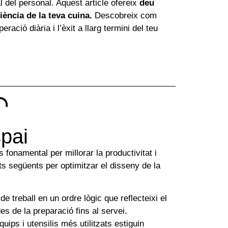
al del personal. Aquest article ofereix
deu
iència de la teva cuina.
Descobreix com
ració diària i l’èxit a llarg termini del teu
spai
s fonamental per millorar la productivitat i
ts següents per optimitzar el disseny de la
e treball en un ordre lògic que reflecteixi el
es de la preparació fins al servei.
ips i utensilis més utilitzats estiguin