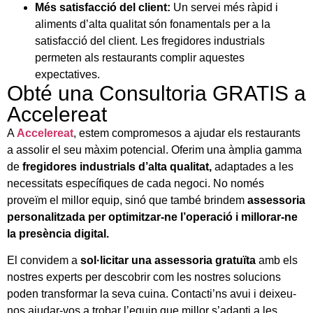
Més satisfacció del client:
Un servei més ràpid i
aliments d’alta qualitat són fonamentals per a la
satisfacció del client. Les fregidores industrials
permeten als restaurants complir aquestes
expectatives.
Obté una Consultoria GRATIS a
Accelereat
A
Accelereat
, estem compromesos a ajudar els restaurants
a assolir el seu màxim potencial. Oferim una àmplia gamma
de
fregidores industrials d’alta qualitat,
adaptades a les
necessitats específiques de cada negoci. No només
proveïm el millor equip, sinó que també brindem
assessoria
personalitzada per optimitzar-ne l’operació i millorar-ne
la presència digital.
El convidem a
sol·licitar una assessoria gratuïta
amb els
nostres experts per descobrir com les nostres solucions
poden transformar la seva cuina. Contacti’ns avui i deixeu-
nos ajudar-vos a trobar l’equip que millor s’adapti a les