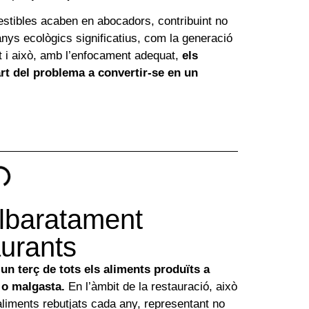
stibles acaben en abocadors, contribuint no
ys ecològics significatius, com la generació
ot i això, amb l’enfocament adequat,
els
rt del problema a convertir-se en un
lbaratament
aurants
n terç de tots els aliments produïts a
 o malgasta.
En l’àmbit de la restauració, això
aliments rebutjats cada any, representant no