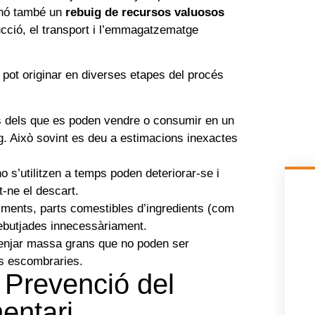
inó també un
rebuig de recursos valuosos
ducció, el transport i l’emmagatzematge
 pot originar en diverses etapes del procés
 dels que es poden vendre o consumir en un
. Això sovint es deu a estimacions inexactes
o s’utilitzen a temps poden deteriorar-se i
t-ne el descart.
iments, parts comestibles d’ingredients (com
rebutjades innecessàriament.
njar massa grans que no poden ser
es escombraries.
a Prevenció del
entari