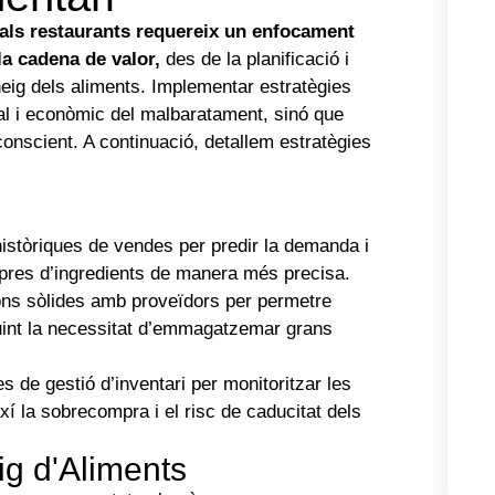
als restaurants requereix un enfocament
la cadena de valor,
des de la planificació i
neig dels aliments. Implementar estratègies
al i econòmic del malbaratament, sinó que
nscient. A continuació, detallem estratègies
històriques de vendes per predir la demanda i
ompres d’ingredients de manera més precisa.
ons sòlides amb proveïdors per permetre
uint la necessitat d’emmagatzemar grans
 de gestió d’inventari per monitoritzar les
xí la sobrecompra i el risc de caducitat dels
g d'Aliments