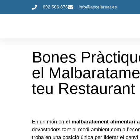
692 506 876
info@accelereat.es
Bones Pràctiqu
el Malbaratamen
teu Restaurant
En un món on
el malbaratament alimentari a
devastadors tant al medi ambient com a l’econo
troba en una posició única per liderar el canv