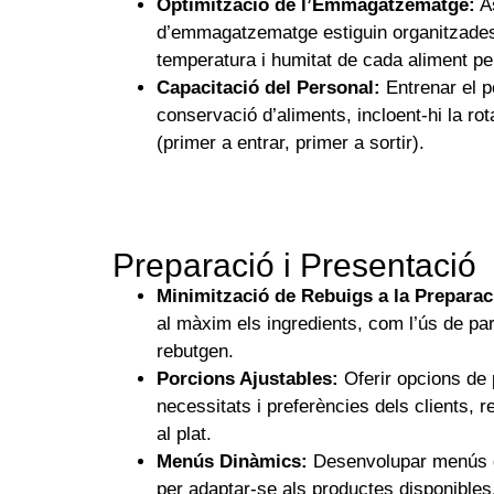
Optimització de l’Emmagatzematge:
As
d’emmagatzematge estiguin organitzades
temperatura i humitat de cada aliment per
Capacitació del Personal:
Entrenar el p
conservació d’aliments, incloent-hi la ro
(primer a entrar, primer a sortir).
Preparació i Presentació
Minimització de Rebuigs a la Preparac
al màxim els ingredients, com l’ús de p
rebutgen.
Porcions Ajustables:
Oferir opcions de 
necessitats i preferències dels clients, r
al plat.
Menús Dinàmics:
Desenvolupar menús que
per adaptar-se als productes disponibles