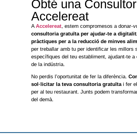
Obté una Consulto
Accelereat
A
Accelereat
, estem compromesos a donar-vo
consultoria gratuïta per ajudar-te a digitalit
pràctiques per a la reducció de minves alim
per treballar amb tu per identificar les millor
específiques del teu establiment, ajudant-te a c
de la indústria.
No perdis l’oportunitat de fer la diferència.
Con
sol·licitar la teva consultoria gratuïta
i fer e
per al teu restaurant. Junts podem transformar
del demà.