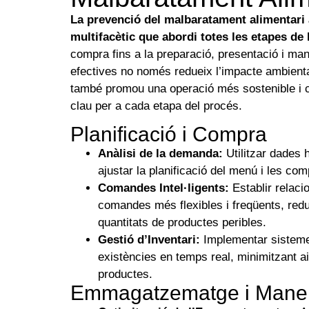
La prevenció del malbaratament alimentari 
multifacètic que abordi totes les etapes de 
compra fins a la preparació, presentació i ma
efectives no només redueix l’impacte ambient
també promou una operació més sostenible i co
clau per a cada etapa del procés.
Planificació i Compra
Anàlisi de la demanda:
Utilitzar dades 
ajustar la planificació del menú i les c
Comandes Intel·ligents:
Establir relaci
comandes més flexibles i freqüents, red
quantitats de productes peribles.
Gestió d’Inventari:
Implementar sistemes
existències en temps real, minimitzant ai
productes.
Emmagatzematge i Manei