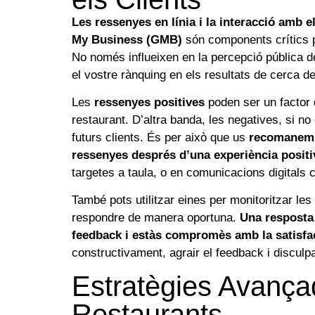
Les ressenyes en línia i la interacció amb el
My Business (GMB)
són components crítics per
No només influeixen en la percepció pública d
el vostre rànquing en els resultats de cerca d
Les
ressenyes positives
poden ser un factor d
restaurant. D’altra banda, les negatives, si 
futurs clients. És per això que us
recomanem a
ressenyes després d’una experiència positi
targetes a taula, o en comunicacions digitals
També pots utilitzar eines per monitoritzar le
respondre de manera oportuna.
Una resposta
feedback i estàs compromès amb la satisfac
constructivament, agrair el feedback i disculpar
Estratègies Avanç
Restaurants