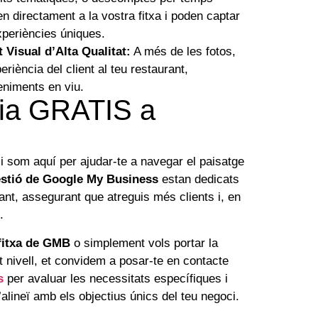
en directament a la vostra fitxa i poden captar
xperiències úniques.
Visual d’Alta Qualitat:
A més de les fotos,
riència del client al teu restaurant,
eniments en viu.
ria GRATIS a
 som aquí per ajudar-te a navegar el paisatge
estió de Google My Business
estan dedicats
aurant, assegurant que atreguis més clients i, en
.
 fitxa de GMB
o simplement vols portar la
t nivell, et convidem a posar-te en contacte
s
per avaluar les necessitats específiques i
alineï amb els objectius únics del teu negoci.