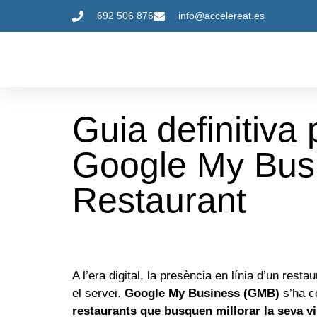
692 506 876
info@accelereat.es
Guia definitiva p
Google My Busi
Restaurant
A l’era digital, la presència en línia d’un resta
el servei.
Google My Business (GMB)
s’ha co
restaurants que busquen millorar la seva visi