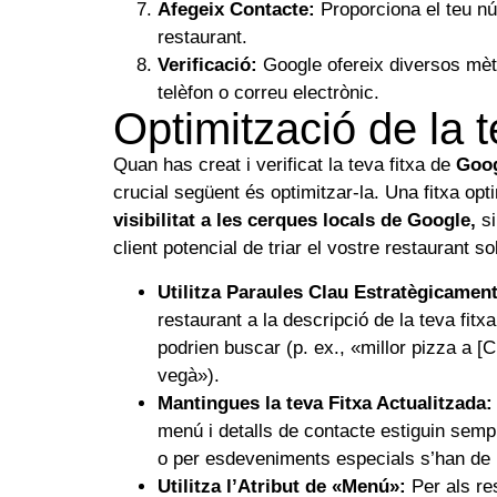
Afegeix Contacte:
Proporciona el teu núm
restaurant.
Verificació:
Google ofereix diversos mèto
telèfon o correu electrònic.
Optimització de la
Quan has creat i verificat la teva fitxa de
Goog
crucial següent és optimitzar-la. Una fitxa o
visibilitat a les cerques locals de Google,
si
client potencial de triar el vostre restaurant so
Utilitza Paraules Clau Estratègicament
restaurant a la descripció de la teva fitx
podrien buscar (p. ex., «millor pizza a [
vegà»).
Mantingues la teva Fitxa Actualitzada:
menú i detalls de contacte estiguin semp
o per esdeveniments especials s’han de 
Utilitza l’Atribut de «Menú»:
Per als r