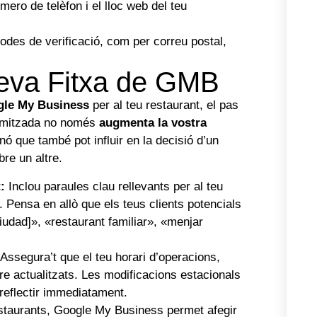
ero de telèfon i el lloc web del teu
des de verificació, com per correu postal,
 teva Fitxa de GMB
le My Business
per al teu restaurant, el pas
ptimitzada no només
augmenta la vostra
nó que també pot influir en la decisió d’un
bre un altre.
:
Inclou paraules clau rellevants per al teu
a. Pensa en allò que els teus clients potencials
Ciudad]», «restaurant familiar», «menjar
Assegura’t que el teu horari d’operacions,
re actualitzats. Les modificacions estacionals
reflectir immediatament.
estaurants, Google My Business permet afegir