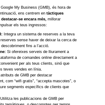
 de Google My Business (GMB), és hora de
continuació, ens centrem en
tàctiques
a destacar-se encara més,
millorar
 impulsar els teus ingressos:
B:
Integra un sistema de reserves a la teva
r reserves sense haver de deixar la cerca de
 descobriment fins a l’acció.
ne:
Si ofereixes serveis de lliurament a
 plataforma de comandes online directament a
onvenient per als teus clients, sinó que
s teves vendes en línia.
s atributs de GMB per destacar
nt, com “wifi gratis”, “accepta mascotes”, o
aure segments específics de clients que
Utilitza les publicacions de GMB per
its temàtiques, o descomptes per temps