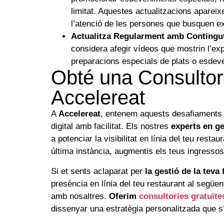
limitat. Aquestes actualitzacions apareix
l’atenció de les persones que busquen e
Actualitza Regularment amb Contingut 
considera afegir vídeos que mostrin l’expe
preparacions especials de plats o esdev
Obté una Consulto
Accelereat
A
Accelereat
, entenem aquests desafiaments i
digital amb facilitat. Els nostres
experts en g
a potenciar la visibilitat en línia del teu rest
última instància, augmentis els teus ingressos
Si et sents aclaparat per
la gestió de la teva
presència en línia del teu restaurant al següen
amb nosaltres.
Oferim
consultories gratuïte
dissenyar una estratègia personalitzada que s’