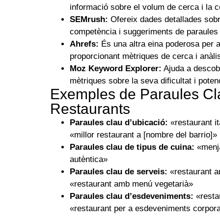
informació sobre el volum de cerca i la 
SEMrush:
Ofereix dades detallades sobre
competència i suggeriments de paraules 
Ahrefs:
És una altra eina poderosa per a 
proporcionant mètriques de cerca i anàlis
Moz Keyword Explorer:
Ajuda a descobr
mètriques sobre la seva dificultat i potenc
Exemples de Paraules Cla
Restaurants
Paraules clau d’ubicació:
«restaurant it
«millor restaurant a [nombre del barrio]»
Paraules clau de tipus de cuina:
«menja
autèntica»
Paraules clau de serveis:
«restaurant a
«restaurant amb menú vegetarià»
Paraules clau d’esdeveniments:
«restau
«restaurant per a esdeveniments corpora