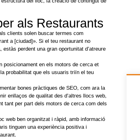
l’estructura del lloc, la creació de contingut de
per als Restaurants
als clients solen buscar termes com
ant a [ciudad]». Si el teu restaurant no
, estàs perdent una gran oportunitat d’atreure
 posicionament en els motors de cerca et
 probabilitat que els usuaris triïn el teu
mentar bones pràctiques de SEO, com ara la
tenir enllaços de qualitat des d’altres llocs web,
ant tant per part dels motors de cerca com dels
oc web ben organitzat i ràpid, amb informació
aris tinguen una experiència positiva i
taurant.