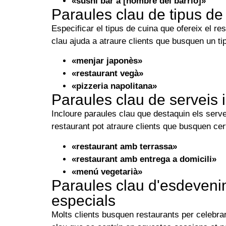
«sushi bar a [nombre del barrio]»
Paraules clau de tipus de
Especificar el tipus de cuina que ofereix el re
clau ajuda a atraure clients que busquen un ti
«menjar japonès»
«restaurant vegà»
«pizzeria napolitana»
Paraules clau de serveis i
Incloure paraules clau que destaquin els serve
restaurant pot atraure clients que busquen ce
«restaurant amb terrassa»
«restaurant amb entrega a domicili»
«menú vegetarià»
Paraules clau d'esdeveni
especials
Molts clients busquen restaurants per celebra