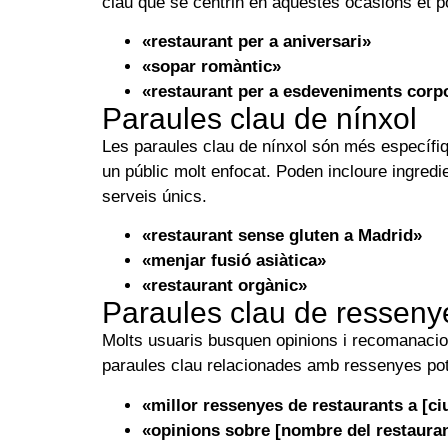
clau que se centrin en aquestes ocasions et po
«restaurant per a aniversari»
«sopar romàntic»
«restaurant per a esdeveniments corp
Paraules clau de nínxol
Les paraules clau de nínxol són més específi
un públic molt enfocat. Poden incloure ingredi
serveis únics.
«restaurant sense gluten a Madrid»
«menjar fusió asiàtica»
«restaurant orgànic»
Paraules clau de resseny
Molts usuaris busquen opinions i recomanacion
paraules clau relacionades amb ressenyes pot 
«millor ressenyes de restaurants a [ci
«opinions sobre [nombre del restaura