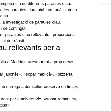
competència de diferents paraules clau.
 les paraules clau, així com anàlisi de la
clau.
la investigació de paraules clau,
i de contingut.
ir paraules clau rellevants i proporciona
ial de trànsit.
u rellevants per a
alià a Madrid», «restaurant a prop meu»,
r japonès», «sopar mexicà», «pizzeria
mb entrega a domicili», «reserva en línia»,
rant per a aniversari», «sopar romàntic»,
tius»