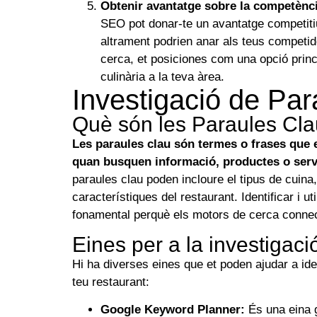
Obtenir avantatge sobre la competènc
SEO pot donar-te un avantatge competitiu
altrament podrien anar als teus competid
cerca, et posiciones com una opció princ
culinària a la teva àrea.
Investigació de Par
Què són les Paraules Cl
Les paraules clau són termes o frases que 
quan busquen informació, productes o serv
paraules clau poden incloure el tipus de cuina, 
característiques del restaurant. Identificar i ut
fonamental perquè els motors de cerca connect
Eines per a la investigac
Hi ha diverses eines que et poden ajudar a iden
teu restaurant:
Google Keyword Planner:
És una eina 