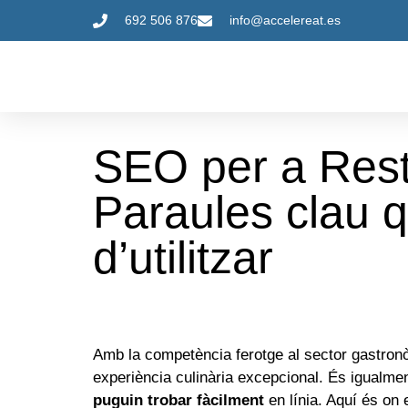
692 506 876
info@accelereat.es
SEO per a Rest
Paraules clau 
d’utilitzar
Amb la competència ferotge al sector gastronò
experiència culinària excepcional. És igualme
puguin trobar fàcilment
en línia. Aquí és on 