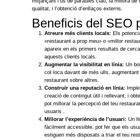
mitjançant l’ús de paraules clau, la millora de 
qualitat, i l’obtenció d’enllaços externs.
Beneficis del SEO 
Atreure més clients locals:
Els potenci
«restaurant a prop meu» o «millor restaur
apareix en els primers resultats de cerca
aquests clients locals.
Augmentar la visibilitat en línia:
Un bon
col·loca davant de més ulls, augmentant la
restaurant sobre altres.
Construir una reputació en línia:
Imple
creació de contingut útil i rellevant, i ob
pot millorar la percepció del teu restaur
usuaris .
Millorar l’experiència de l’usuari:
Un ll
fàcilment accessible, pot fer que els usu
estiguen més disposats a triar el teu res