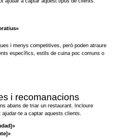
t ajudar a captar aquest tipus de clients.
oratius»
ques i menys competitives, però poden atraure
ents específics, estils de cuina poc comuns o
es i recomanacions
s abans de triar un restaurant. Incloure
ajudar-te a captar aquests clients.
udad]»
nte]»