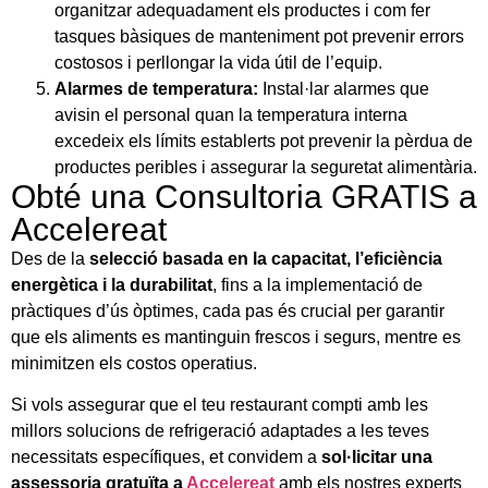
organitzar adequadament els productes i com fer
tasques bàsiques de manteniment pot prevenir errors
costosos i perllongar la vida útil de l’equip.
Alarmes de temperatura:
Instal·lar alarmes que
avisin el personal quan la temperatura interna
excedeix els límits establerts pot prevenir la pèrdua de
productes peribles i assegurar la seguretat alimentària.
Obté una Consultoria GRATIS a
Accelereat
Des de la
selecció basada en la capacitat, l’eficiència
energètica i la durabilitat
, fins a la implementació de
pràctiques d’ús òptimes, cada pas és crucial per garantir
que els aliments es mantinguin frescos i segurs, mentre es
minimitzen els costos operatius.
Si vols assegurar que el teu restaurant compti amb les
millors solucions de refrigeració adaptades a les teves
necessitats específiques, et convidem a
sol·licitar una
assessoria gratuïta a
Accelereat
amb els nostres experts