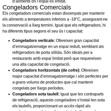
d’aliments on l’espai és limitat.
Congeladors Comercials
Els congeladors comercials estan dissenyats per mantenir
els aliments a temperatures inferiors a -18°C, assegurant-ne
la conservació a llarg termini. Igual que els refrigeradors, hi
ha diferents tipus segons el seu ús i capacitat:
Congeladors verticals:
Ofereixen gran capacitat
d’emmagatzematge en un espai reduït, semblant als
refrigeradors de porta sòlida. Són ideals per a
restaurants amb espai limitat però que requereixen
una alta capacitat de congelació.
Congeladors horitzontals (de cofre):
Ofereixen
major capacitat d’emmagatzematge i són perfectes per
a grans volums de productes que cal mantenir
congelats per llargs períodes.
Congeladors sota taulell:
Igual que les contraparts
de refrigeració, aquests congeladors s’instal·len sota
els taulells, proporcionant un accés ràpid als